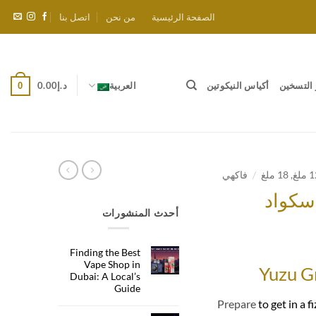
الصفحة الرئيسية
من نحن
اتصل بنا
التسخين
أكياس النيكوتين
العربية
د.إ
0.00
0
/
فاكهي
 سكواد
أحدث المنشورات
ر
Finding the Best
لي
Vape Shop in
Yuzu G
Dubai: A Local’s
Guide
Prepare
to get in a fi
لا
توجد