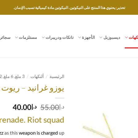
تحذير: يحتوي هذا المنتج على النيكوتين. النيكوتين مادة كيميائية تسبب الإدمان.
كهات
ديسبوزبل
الأجهزة
تانكات ودريبرات
مستلزمات
سجائر 
/
/
الرئيسية
ألنكهات
3 ملغ, 6 ملغ, 12 ملغ, 18 ملغ
يوزو غرانيد – ريوت
Add to
wishlist
السعر
السع
40.00
55.00
د.إ
د.إ
الأصلي
الحا
renade. Riot squad
هو:
هو:
د.إ55.00.
د.إ40.00.
zz
as this
weapon is charged
up