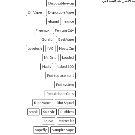
 الامارات
,
فيب دبي
Disposable e-cig
Dr. Vapes
Disposable Vape
eliquid
ejuice
Freemax
Ferrum City
Gorilla
GeekVape
Joyetech
IVG
Heets Cig
Mr Drip
Loaded
Nasty
Naked 100
Pod replacement
Pod system
Rebuildable Coils
Ripe Vapes
Riot Squad
smok
Salt Nic
Ruthless
Tokyo
starter kit
Vapefly
Vampire Vape