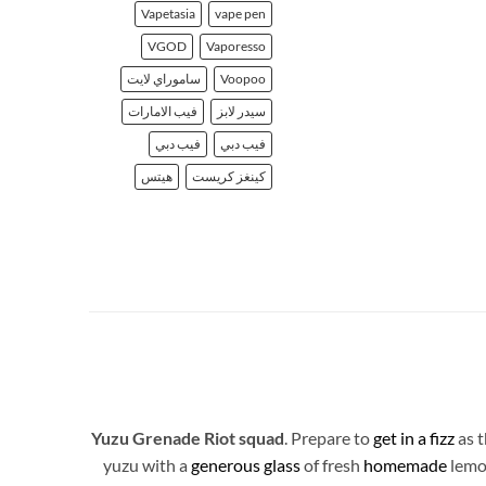
Vapetasia
vape pen
VGOD
Vaporesso
Voopoo
ساموراي لايت
سيدر لابز
فيب الامارات
فيب دبي
فيب دبي
كينغز كريست
هيتس
Yuzu Grenade Riot squad
. Prepare to
get in a fizz
as t
yuzu with a
generous glass
of fresh
homemade
lemo