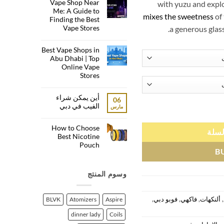
Vape Shop Near
with yuzu and expl
تعليقات
على
Me: A Guide to
Finding
mixes the sweetness
of
Finding the Best
the
Best
Vape Stores
a generous glas
Vape
لا
Shop
in
توجد
Best Vape Shops in
Dubai:
تعليقات
على
A
Abu Dhabi | Top
Vape
Local’s
Online Vape
Shop
Guide
Near
Stores
Me:
A
لا
توجد
Guide
أين يمكن شراء
to
تعليقات
06
على
Finding
الفيب في دبي
مارس
Best
the
Vape
Best
لا
Shops
Vape
توجد
How to Choose
in
Stores
تعليقات
لسلة
Abu
على
Best Nicotine
Dhabi
أين
Pouch
|
يمكن
B
Top
شراء
لا
Online
الفيب
توجد
Vape
في
تعليقات
Stores
دبي
على
وسوم المنتج
How
to
Choose
Best
,
ألنكهات
,
فاكهي
,
فوبو دبي
,
BLVK
Atomizers
Aspire
Nicotine
Pouch
dinner lady
Coils