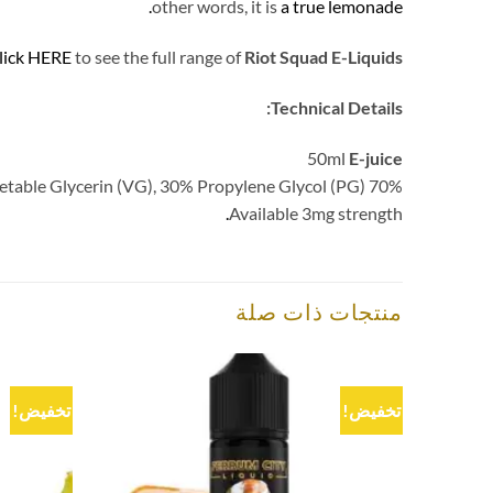
other words, it is
a true lemonade.
lick HERE
to see the full range of
Riot Squad E-Liquids
Technical Details:
50ml
E-juice
70% Vegetable Glycerin (VG), 30% Propylene Glycol (PG)
.
Available 3mg strength
منتجات ذات صلة
تخفيض!
تخفيض!
Add to
wishlist