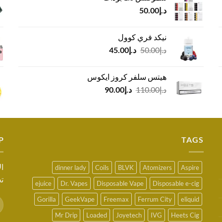
د.إ50.00.
د.إ40.00.
د.إ
50.00
نيكد فري كوول
السعر
السعر
د.إ
50.00
د.إ
45.00
الأصلي
الحالي
هو:
هو:
هيتس سلفر كروز ايكوس
د.إ50.00.
د.إ45.00.
السعر
السعر
د.إ
110.00
د.إ
90.00
الأصلي
الحالي
هو:
هو:
د.إ110.00.
د.إ90.00.
P
TAGS
ال
dinner lady
Coils
BLVK
Atomizers
Aspire
تح
ejuice
Dr. Vapes
Disposable Vape
Disposable e-cig
Gorilla
GeekVape
Freemax
Ferrum City
eliquid
Mr Drip
Loaded
Joyetech
IVG
Heets Cig